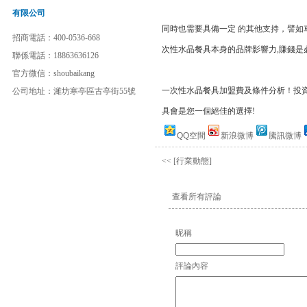
有限公司
同時也需要具備一定 的其他支持，譬
招商電話：400-0536-668
次性水晶餐具本身的品牌影響力,賺錢是必
聯係電話：18863636126
官方微信：shoubaikang
一次性水晶餐具加盟費及條件分析！投資
公司地址：濰坊寒亭區古亭街55號
具會是您一個絕佳的選擇!
QQ空間
新浪微博
騰訊微博
<<
[行業動態]
查看所有評論
昵稱
評論內容