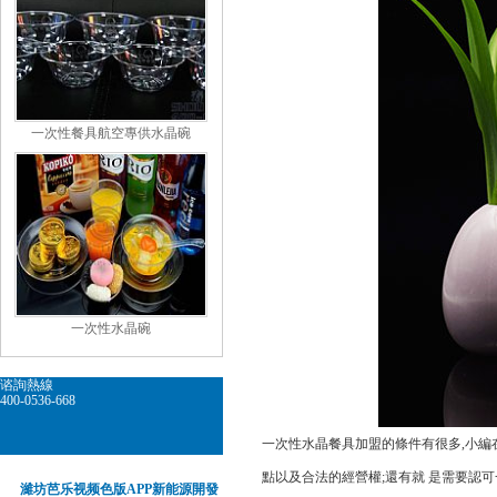
一次性餐具航空專供水晶碗
一次性水晶碗
谘詢熱線
400-0536-668
一次性水晶餐具加盟的條件有很多,小編
點以及合法的經營權;還有就 是需要認可
濰坊芭乐视频色版APP新能源開發